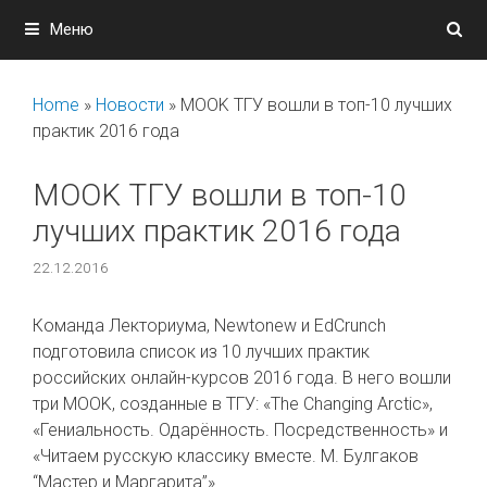
Перейти
Меню
к
содержимому
Home
»
Новости
»
MOOK ТГУ вошли в топ-10 лучших
практик 2016 года
MOOK ТГУ вошли в топ-10
лучших практик 2016 года
22.12.2016
Команда Лекториума, Newtonew и EdCrunch
подготовила список из 10 лучших практик
российских онлайн-курсов 2016 года. В него вошли
три MOOK, созданные в ТГУ: «The Changing Arctic»,
«Гениальность. Одарённость. Посредственность» и
«Читаем русскую классику вместе. М. Булгаков
“Мастер и Маргарита”».