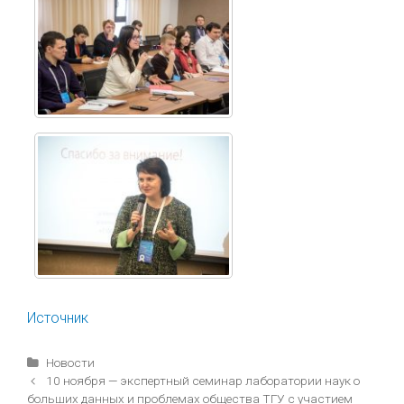
Источник
Рубрики
Новости
Навигация
10 ноября — экспертный семинар лаборатории наук о
записи
больших данных и проблемах общества ТГУ с участием