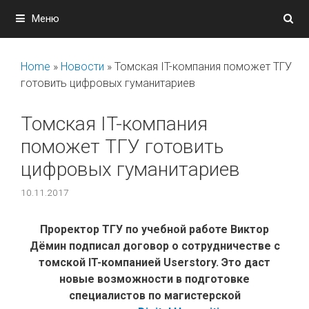
Перейти
Меню
к
содержимому
Home
»
Новости
»
Томская IT-компания поможет ТГУ
готовить цифровых гуманитариев
Томская IT-компания
поможет ТГУ готовить
цифровых гуманитариев
10.11.2017
Проректор ТГУ по учебной работе Виктор
Дёмин подписал договор о сотрудничестве с
томской IT-компанией Userstory. Это даст
новые возможности в подготовке
специалистов по магистерской