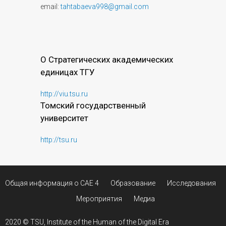
email:
tahtabaeva998@gmail.com
О Стратегических академических
единицах ТГУ
http://viu.tsu.ru
Томский государственный
университет
http://tsu.ru
Общая информация о САЕ 4
Образование
Исследования
Мероприятия
Медиа
2020 ©
TSU
, Institute of the Human of the Digital Era