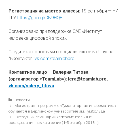
Регистрация на мастер-классы:
19 сентября — НИ
ТГУ
https://goo.gl/DN9HQE
Организовано при поддержке САЕ «Институт
человека цифровой эпохи».
Следите за новостями в социальных сетях! Группа
“Вконтакте”:
vk.com/teamlabpro
Контактное лицо — Валерия Титова
(организатор «TeamLab»): lera@
teamlab.
pro,
vk.com/valery_titova
Рубрики
Новости
Навигация
Магистрант программы «Гуманитарная информатика»
записи
обучается в Берлинском университете им. Гумбольда
Ежегодный семинар «Экспериментальные
исследования языка и речи» (1-5 октября 2018г.)