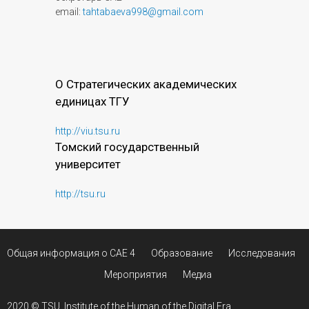
email:
tahtabaeva998@gmail.com
О Стратегических академических
единицах ТГУ
http://viu.tsu.ru
Томский государственный
университет
http://tsu.ru
Общая информация о САЕ 4
Образование
Исследования
Мероприятия
Медиа
2020 ©
TSU
, Institute of the Human of the Digital Era