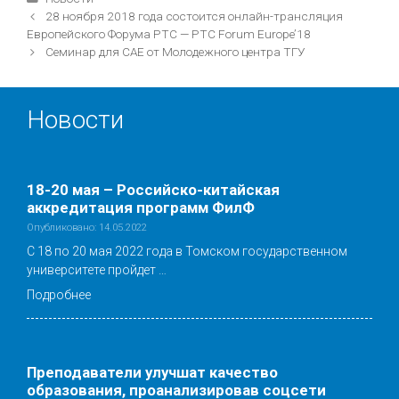
Навигация
28 ноября 2018 года состоится онлайн-трансляция
записи
Европейского Форума PTC — PTC Forum Europe’18
Семинар для САЕ от Молодежного центра ТГУ
Новости
18-20 мая – Российско-китайская
аккредитация программ ФилФ
Опубликовано: 14.05.2022
С 18 по 20 мая 2022 года в Томском государственном
университете пройдет …
Подробнее
Преподаватели улучшат качество
образования, проанализировав соцсети