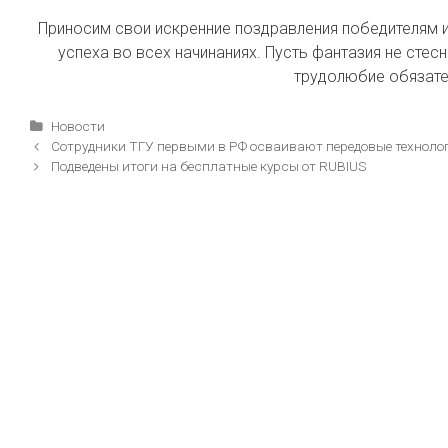
Приносим свои искренние поздравления победителям 
успеха во всех начинаниях. Пусть фантазия не стес
трудолюбие обязате
Рубрики
Новости
Навигация
Сотрудники ТГУ первыми в РФ осваивают передовые техноло
записи
Подведены итоги на бесплатные курсы от RUBIUS