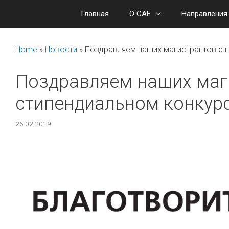
Перейти
Главная
О САЕ
Направления
к
содержимому
Home
»
Новости
»
Поздравляем наших магистрантов с п
Поздравляем наших маги
стипендиальном конкурс
26.02.2019