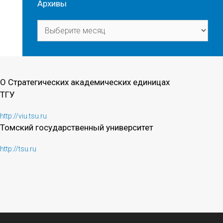
Архивы
Архивы
О Стратегических академических единицах
ТГУ
http://viu.tsu.ru
Томский государственный университет
http://tsu.ru