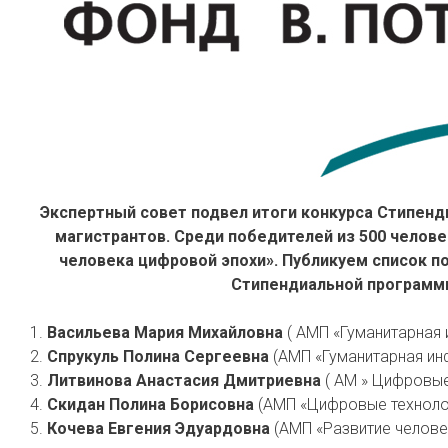
Экспертный совет подвел итоги конкурса Стипен
магистрантов. Среди победителей из 500 человек
человека цифровой эпохи». Публикуем список п
Стипендиальной программы
1.
Васильева Мария Михайловна
( АМП «Гуманитарная
2.
Спрукуль Полина Сергеевна
(АМП «Гуманитарная ин
3.
Литвинова Анастасия Дмитриевна
( АМ » Цифровые
4.
Скидан Полина Борисовна
(АМП «Цифровые технолог
5.
Кочева Евгения Эдуардовна
(АМП «Развитие человек