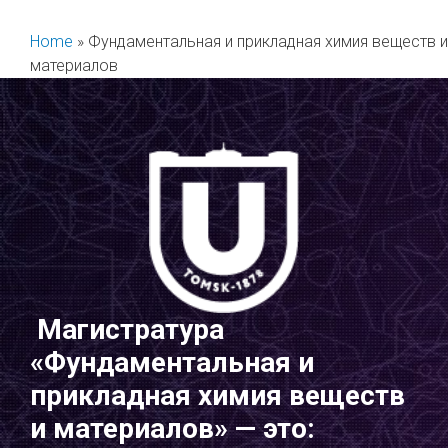
Перейти
к
Home
»
Фундаментальная и прикладная химия веществ и
содержимому
материалов
Магистратура
«Фундаментальная и
прикладная химия веществ
и материалов» — это: