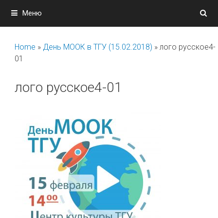
Перейти
Меню
к
содержимому
Home
»
День МООК в ТГУ (15.02.2018)
»
лого русское4-
01
лого русское4-01