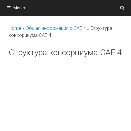
Перейти
Меню
к
содержимому
Home
»
Общая информация о САЕ 4
»
Структура
консорциума САЕ 4
Структура консорциума САЕ 4