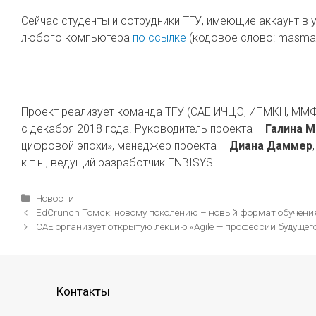
Сейчас студенты и сотрудники ТГУ, имеющие аккаунт в 
любого компьютера
по ссылке
(кодовое слово: masmar
Проект реализует команда ТГУ (САЕ ИЧЦЭ, ИПМКН, ММФ,
с декабря 2018 года. Руководитель проекта –
Галина 
цифровой эпохи», менеджер проекта –
Диана Даммер
к.т.н., ведущий разработчик ENBISYS.
Рубрики
Новости
Навигация
EdCrunch Томск: новому поколению – новый формат обучени
записи
САЕ организует открытую лекцию «Agile — профессии будущего
Контакты