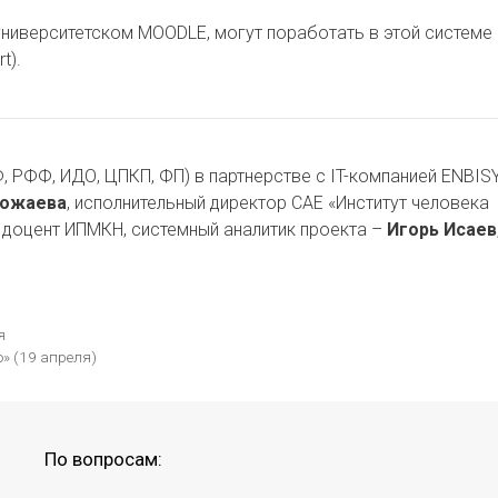
университетском MOODLE, могут поработать в этой системе 
t).
 РФФ, ИДО, ЦПКП, ФП) в партнерстве с IT-компанией ENBIS
Можаева
, исполнительный директор САЕ «Институт человека
, доцент ИПМКН, системный аналитик проекта –
Игорь Исаев
я
» (19 апреля)
По вопросам: