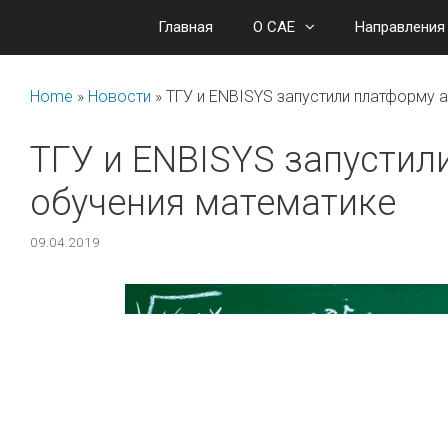
Перейти
Главная
О САЕ
Направления
к
содержимому
Home
»
Новости
»
ТГУ и ENBISYS запустили платформу 
ТГУ и ENBISYS запустил
обучения математике
09.04.2019