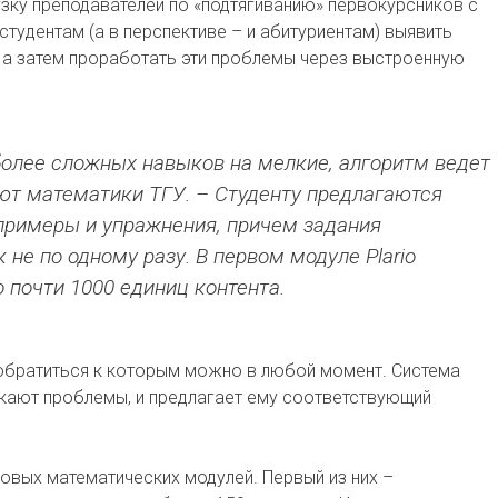
узку преподавателей по «подтягиванию» первокурсников с
студентам (а в перспективе – и абитуриентам) выявить
 а затем проработать эти проблемы через выстроенную
более сложных навыков на мелкие, алгоритм ведет
яют математики ТГУ. – Студенту предлагаются
примеры и упражнения, причем задания
е по одному разу. В первом модуле Plario
 почти 1000 единиц контента.
, обратиться к которым можно в любой момент. Система
икают проблемы, и предлагает ему соответствующий
овых математических модулей. Первый из них –