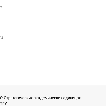
с
YS
,
О Стратегических академических единицах
ТГУ