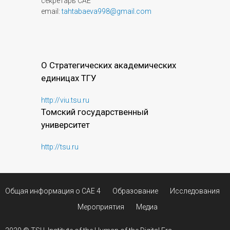
секретарь САЕ
email:
tahtabaeva998@gmail.com
О Стратегических академических
единицах ТГУ
http://viu.tsu.ru
Томский государственный
университет
http://tsu.ru
Общая информация о САЕ 4
Образование
Исследования
Мероприятия
Медиа