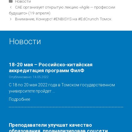
Рубрики
Новости
Навигация
САЕ организует открытую лекцию «Agile — профессии
записи
будущего» (19 апреля)
Внимание, Конкурс! #ENBISYS на #EdCrunch Томск
Новости
18-20 мая – Российско-китайская
аккредитация программ ФилФ
Опубликовано: 14.05.2022
С 18 по 20 мая 2022 года в Томском государственном
университете пройдет …
Подробнее
Преподаватели улучшат качество
образования, проанализировав соцсети