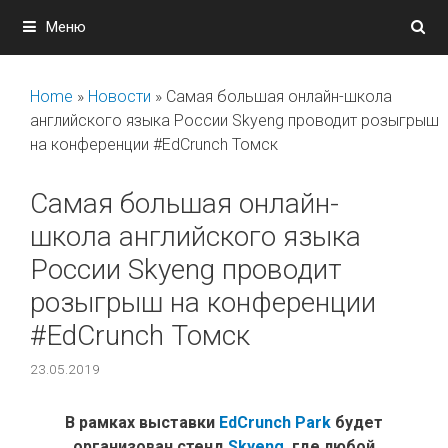
Перейти
Меню
к
содержимому
Home
»
Новости
»
Самая большая онлайн-школа
английского языка России Skyeng проводит розыгрыш
на конференции #EdCrunch Томск
Самая большая онлайн-
школа английского языка
России Skyeng проводит
розыгрыш на конференции
#EdCrunch Томск
23.05.2019
В рамках выставки
EdCrunch Park
будет
организован стенд
Skyeng
, где любой