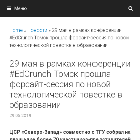
Перейти
Меню
к
содержимому
Home
»
Новости
»
29 мая в рамках конференции
#EdCrunch Томск прошла форсайт-сессия по новой
технологической повестке в образовании
29 мая в рамках конференции
#EdCrunch Томск прошла
форсайт-сессия по новой
технологической повестке в
образовании
29.05.2019
ЦСР «Северо-Запад» совместно с ТГУ собрал на
площадке более 70 участников-представителей