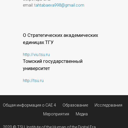
email:
tahtabaeva998@gmail.com
О Стратегических академических
единицах ТГУ
http://viu.tsu.ru
Томский государственный
университет
http://tsu.ru
Общая информация о САЕ 4
Образование
Исследования
Мероприятия
Медиа
2020 ©
TSU
, Institute of the Human of the Digital Era