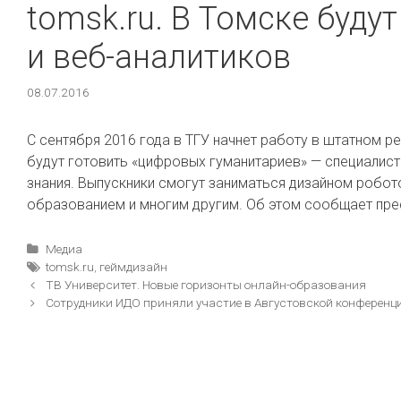
tomsk.ru. В Томске буду
и веб-аналитиков
08.07.2016
С сентября 2016 года в ТГУ начнет работу в штатном 
будут готовить «цифровых гуманитариев» — специалист
знания. Выпускники смогут заниматься дизайном робото
образованием и многим другим. Об этом сообщает пре
Рубрики
Медиа
Метки
tomsk.ru
,
геймдизайн
Навигация
ТВ Университет. Новые горизонты онлайн-образования
записи
Сотрудники ИДО приняли участие в Августовской конференц