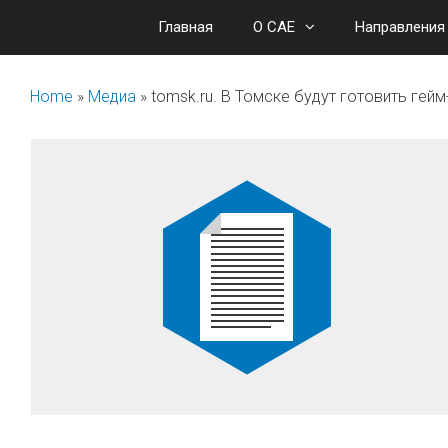
Перейти
Главная
О САЕ
Направления
к
содержимому
Home
»
Медиа
»
tomsk.ru. В Томске будут готовить гей