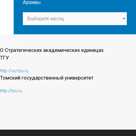
Архивы
Архивы
О Стратегических академических единицах
ТГУ
http://viu.tsu.ru
Томский государственный университет
http://tsu.ru