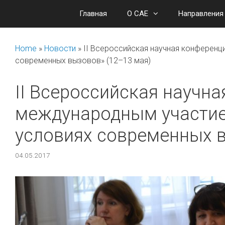
Перейти
Главная
О САЕ
Направления
к
содержимому
Home
»
Новости
»
II Всероссийская научная конференц
современных вызовов» (12–13 мая)
II Всероссийская научна
международным участие
условиях современных в
04.05.2017