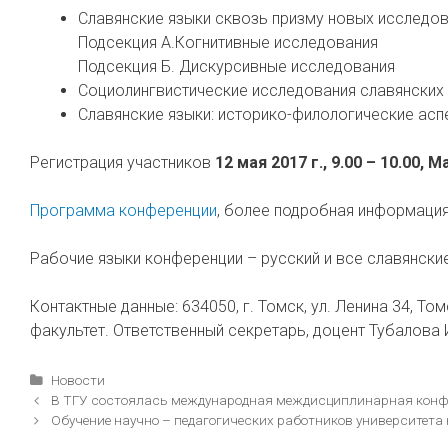
Славянские языки сквозь призму новых исследо
Подсекция А.Когнитивные исследования
Подсекция Б. Дискурсивные исследования
Социолингвистические исследования славянских
Славянские языки: историко-филологические асп
Регистрация участников
12 мая 2017 г., 9.00 – 10.00,
Программа конференции
, более подробная информаци
Рабочие языки конференции – русский и все славянские
Контактные данные: 634050, г. Томск, ул. Ленина 34, Т
факультет. Ответственный секретарь, доцент Тубалова И
Рубрики
Новости
Навигация
В ТГУ состоялась международная междисциплинарная конфе
записи
Обучение научно – педагогических работников университет