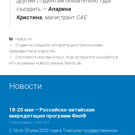
другим студентам обязательно туда
съездить —
Апарина
Кристина
, магистрант САЕ
Рубрики
Новости
Навигация
Студенты создали алгоритм для поиска имен
записи
президентов в новостях
Состоялся мастер-класс «Как устроится на работу в
ИТ» в рамках нового сезона TeamLab
Новости
18-20 мая – Российско-китайская
аккредитация программ ФилФ
Опубликовано: 14.05.2022
С 18 по 20 мая 2022 года в Томском государственном