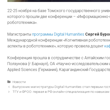
22-25 ноября на базе Томского государственного уни
которого прошли две конференции – «Информационно-из
робототехника».
Магистранты
программы Digital Humanities
Сергей Буро
Международной конференции «Когнитивная робототехн
аспекты в робототехнике», которую провела доцент
ка
Конференция прошла в сотрудничестве с Алтайским гос
Ползунова (г.Барнаул), ОА «Научно-исследовательским и
Applied Sciences (Германия), Карагандинский Государст
Рубрики
Новости
Навигация
Выпускник магистратуры Digital Humanities стал первым го
записи
ТГУ и ФРОО: первая в РФ онлайн-специализация по навыкам