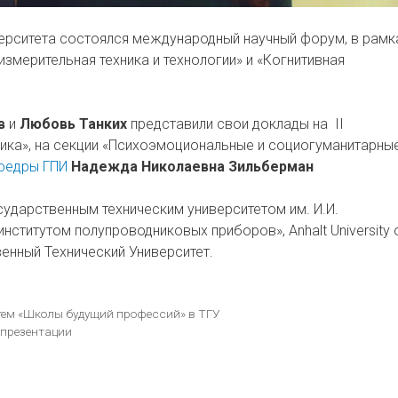
верситета состоялся международный научный форум, в рамк
мерительная техника и технологии» и «Когнитивная
в
и
Любовь Танких
представили свои доклады на II
ика», на секции «Психоэмоциональные и социогуманитарны
федры ГПИ
Надежда Николаевна Зильберман
ударственным техническим университетом им. И.И.
нститутом полупроводниковых приборов», Anhalt University 
венный Технический Университет.
стем «Школы будущий профессий» в ТГУ
 презентации