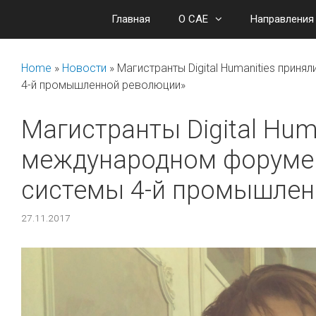
Перейти
Главная
О САЕ
Направления
к
содержимому
Home
»
Новости
»
Магистранты Digital Humanities прин
4-й промышленной революции»
Магистранты Digital Hum
международном форуме
системы 4-й промышлен
27.11.2017