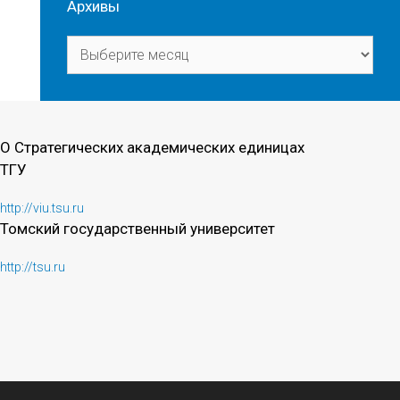
Архивы
Архивы
О Стратегических академических единицах
ТГУ
http://viu.tsu.ru
Томский государственный университет
http://tsu.ru