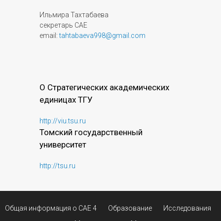
Ильмира Тахтабаева
секретарь САЕ
email:
tahtabaeva998@gmail.com
О Стратегических академических
единицах ТГУ
http://viu.tsu.ru
Томский государственный
университет
http://tsu.ru
Общая информация о САЕ 4
Образование
Исследования