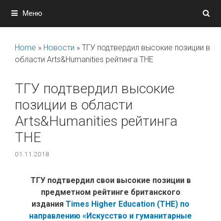
Перейти
Меню
к
содержимому
Home
»
Новости
»
ТГУ подтвердил высокие позиции в
области Arts&Humanities рейтинга ТНE
ТГУ подтвердил высокие
позиции в области
Arts&Humanities рейтинга
ТНE
01.11.2018
ТГУ подтвердил свои высокие позиции в
предметном рейтинге британского
издания
Times Higher Education (THE) по
направлению «Искусство и гуманитарные