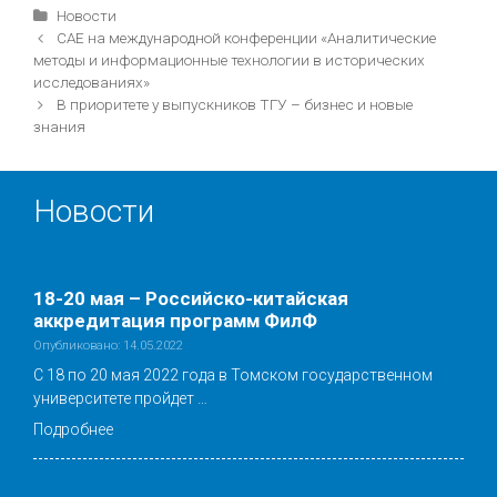
Рубрики
Новости
Навигация
САЕ на международной конференции «Аналитические
записи
методы и информационные технологии в исторических
исследованиях»
В приоритете у выпускников ТГУ – бизнес и новые
знания
Новости
18-20 мая – Российско-китайская
аккредитация программ ФилФ
Опубликовано: 14.05.2022
С 18 по 20 мая 2022 года в Томском государственном
университете пройдет …
Подробнее